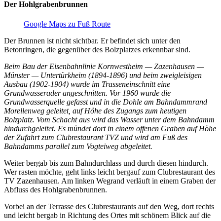
Der Hohlgrabenbrunnen
Google Maps zu Fuß Route
Der Brunnen ist nicht sichtbar. Er befindet sich unter den
Betonringen, die gegenüber des Bolzplatzes erkennbar sind.
Beim Bau der Eisenbahnlinie Kornwestheim — Zazenhausen —
Münster — Untertürkheim (1894-1896) und beim zweigleisigen
Ausbau (1902-1904)
wurde im Trasseneinschnitt eine
Grundwasserader angeschnitten. Vor 1960 wurde die
Grundwasserquelle gefasst und in die Dohle am Bahndammrand
Morellenweg geleitet, auf Höhe des Zugangs zum heutigen
Bolzplatz. Vom Schacht aus wird das Wasser unter dem Bahndamm
hindurchgeleitet. Es mündet dort in einem offenen Graben auf Höhe
der Zufahrt zum Clubrestaurant TVZ und wird am Fuß des
Bahndamms parallel zum Vogteiweg abgeleitet.
Weiter bergab bis zum Bahndurchlass und durch diesen hindurch.
Wer rasten möchte, geht links leicht bergauf zum Clubrestaurant des
TV Zazenhausen. Am linken Wegrand verläuft in einem Graben der
Abfluss des Hohlgrabenbrunnen.
Vorbei an der Terrasse des Clubrestaurants auf den Weg, dort rechts
und leicht bergab in Richtung des Ortes mit schönem Blick auf die